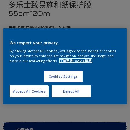
多乐士臻易施和纸保护膜
55cm*20m
定制胶带 电晕处理强吸附、防翻转
尺寸
We respect your privacy.
55cm*20m
By clicking “Accept All Cookies”, you agree to the storing of cookies
on your device to enhance site navigation, analyze site usage, and
assist in our marketing efforts.
了解更多Cookie信息.
数量
Cookies Settings
Accept All Cookies
Reject All
添加到工作区
查找店铺