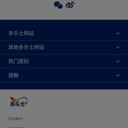
多乐士网站
关于我们
其他多乐士网站
联系我们
焕新服务
热门类别
查找店铺
多乐士专业
网站地图
颜色
接触
天猫官方旗舰店
报告公示
产品
京东官方旗舰店
便捷性
绿色工厂
创意灵感
京东自营旗舰店
颜色准确性
装修建议
抖音官方旗舰店
可持续发展
拼多多官方旗舰店
多乐士2025年度色彩 - 金盏黄
Cookies