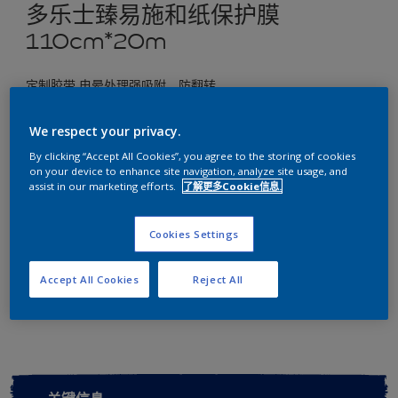
多乐士臻易施和纸保护膜
110cm*20m
定制胶带 电晕处理强吸附、防翻转
尺寸
We respect your privacy.
110cm*20m
By clicking “Accept All Cookies”, you agree to the storing of cookies
on your device to enhance site navigation, analyze site usage, and
assist in our marketing efforts.
了解更多Cookie信息.
数量
Cookies Settings
Accept All Cookies
Reject All
添加到工作区
查找店铺