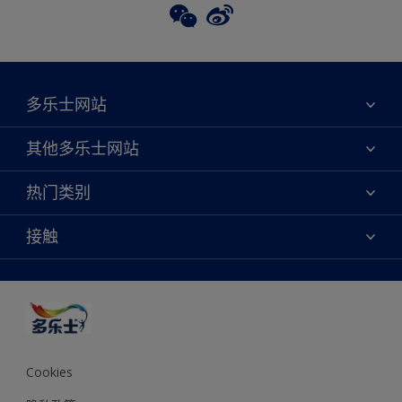
多乐士网站
关于我们
其他多乐士网站
联系我们
焕新服务
热门类别
查找店铺
多乐士专业
网站地图
颜色
接触
天猫官方旗舰店
报告公示
产品
京东官方旗舰店
便捷性
绿色工厂
创意灵感
京东自营旗舰店
颜色准确性
装修建议
抖音官方旗舰店
可持续发展
拼多多官方旗舰店
多乐士2025年度色彩 - 金盏黄
Cookies