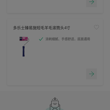
多乐士臻易施短毛羊毛滚筒头4寸
涂刷细腻、手感舒适，底面通用