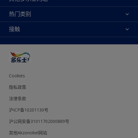
联系我们
焕新服务
热门类别
查找店铺
多乐士专业
网站地图
颜色
接触
天猫官方旗舰店
报告公示
产品
京东官方旗舰店
便捷性
绿色工厂
创意灵感
京东自营旗舰店
颜色准确性
装修建议
抖音官方旗舰店
可持续发展
拼多多官方旗舰店
多乐士2025年度色彩 - 金盏黄
Cookies
隐私政策
法律条款
沪ICP备10201130号
沪公网安备31011702000889号
其他Akzonobel网站