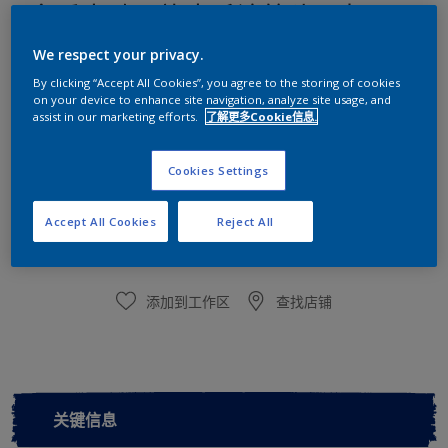
多乐士臻易施中毛滚筒头4寸
We respect your privacy.
涂刷平整、手感舒适、底面通用
By clicking “Accept All Cookies”, you agree to the storing of cookies
尺寸
on your device to enhance site navigation, analyze site usage, and
assist in our marketing efforts.
了解更多Cookie信息.
4寸
Cookies Settings
数量
Accept All Cookies
Reject All
添加到工作区
查找店铺
关键信息