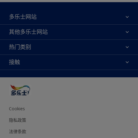
多乐士网站
关于我们
其他多乐士网站
联系我们
焕新服务
热门类别
查找店铺
多乐士专业
网站地图
颜色
接触
天猫官方旗舰店
报告公示
产品
京东官方旗舰店
便捷性
绿色工厂
创意灵感
京东自营旗舰店
颜色准确性
装修建议
抖音官方旗舰店
可持续发展
拼多多官方旗舰店
多乐士2025年度色彩 - 金盏黄
Cookies
隐私政策
法律条款