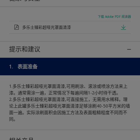
下载 Adobe PDF 阅读器
多乐士臻彩超哑光罩面清漆
提示和建议
1.
表面准备
1.多乐士臻彩超哑光罩面清漆,可用刷涂、滚涂或喷涂方法来上
漆。通常需涂一遍，正常情况下每遍间隔1-2小时待干透。
2.多乐士臻彩超哑光罩面清漆,可直接施工，无需用水稀释。理
论上此罐多乐士臻彩超哑光罩面清漆足够涂刷40-50平方米的墙
面一遍。实际涂刷面积会因施工方法及表面粗糙程度不同而不
同。