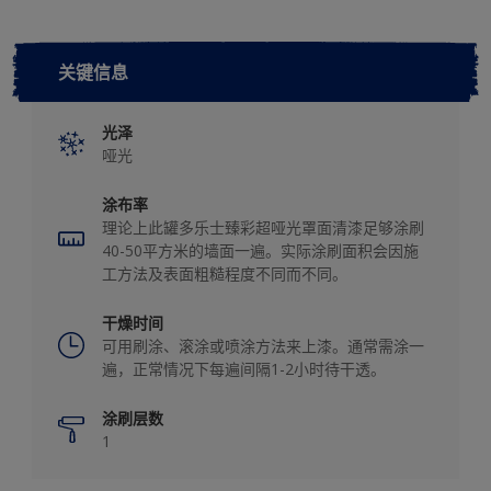
关键信息
光泽
哑光
涂布率
理论上此罐多乐士臻彩超哑光罩面清漆足够涂刷
40-50平方米的墙面一遍。实际涂刷面积会因施
工方法及表面粗糙程度不同而不同。
干燥时间
可用刷涂、滚涂或喷涂方法来上漆。通常需涂一
遍，正常情况下每遍间隔1-2小时待干透。
涂刷层数
1