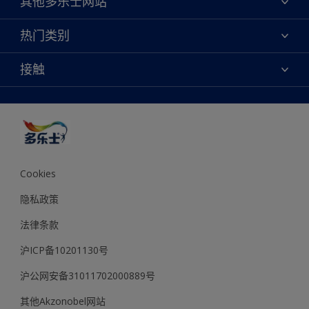
其他多乐士网站
联系我们
焕新服务
热门类别
查找店铺
多乐士专业
网站地图
颜色
接触
天猫官方旗舰店
报告公示
产品
京东官方旗舰店
便捷性
绿色工厂
创意灵感
京东自营旗舰店
颜色准确性
装修建议
抖音官方旗舰店
可持续发展
拼多多官方旗舰店
多乐士2025年度色彩 - 金盏黄
Cookies
隐私政策
法律条款
沪ICP备10201130号
沪公网安备31011702000889号
其他Akzonobel网站