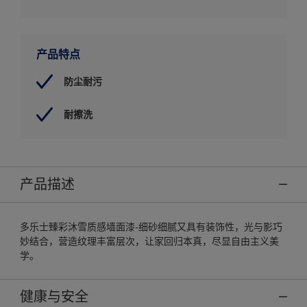
产品特点
防尘耐污
耐擦洗
产品描述
多乐士臻彩沐雪质感墙面漆-细砂细腻又具有装饰性，光与影巧
妙结合，营造纹理丰富层次，让家回归本真，尽显自由主义美
学。
健康与安全