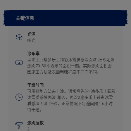
关键信息
光泽
哑光
涂布率
理论上此罐多乐士臻彩沐雪质感墙面漆-细砂足够
涂刷70-80平方米的面积一遍。实际涂刷面积会
因施工方法及表面粗糙程度不同而不同。
干燥时间
可用批刮方法来上漆。通常需先涂1遍多乐士臻彩
沐雪质感墙面漆-粗砂，再涂2遍多乐士臻彩沐雪
质感墙面漆-细砂，正常情况下每遍间隔4-6小时
待干透。
涂刷层数
2