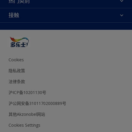
热门类别
查找店铺
多乐士专业
网站地图
颜色
接触
天猫官方旗舰店
报告公示
产品
京东官方旗舰店
便捷性
绿色工厂
创意灵感
京东自营旗舰店
颜色准确性
装修建议
抖音官方旗舰店
可持续发展
拼多多官方旗舰店
多乐士2025年度色彩 - 金盏黄
Cookies
隐私政策
法律条款
沪ICP备10201130号
沪公网安备31011702000889号
其他Akzonobel网站
Cookies Settings