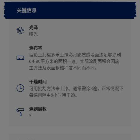
关键信息
光泽
哑光
涂布率
理论上此罐多乐士臻彩月影质感墙面漆足够涂刷
64-80平方米的面积一遍。实际涂刷面积会因施
工方法及表面粗糙程度不同而不同。
干燥时间
可用批刮方法来上漆。通常需涂3遍，正常情况下
每遍间隔4-6小时待干透。
涂刷层数
3