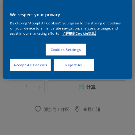
多乐士臻彩月影质感墙面漆
We respect your privacy.
By clicking “Accept All Cookies”, you agree to the storing of cookies
白色
on your device to enhance site navigation, analyze site usage, and
只有一种可用颜色
assist in our marketing efforts.
了解更多Cookie信息.
尺寸
Cookies Settings
16公斤
Accept All Cookies
Reject All
数量
涂刷计算
计算
添加到工作区
查找店铺