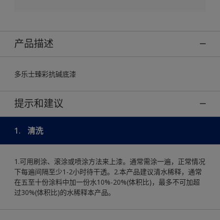
产品描述
多乐士臻彩抗碱底漆
提示和建议
1.
清洗
1.可用刷涂、滚涂或喷涂方法来上漆。通常需涂一遍，正常情况
下每遍间隔至少1-2小时待干透。2.本产品建议清水稀释，通常
在五至十份涂料中加一份水10%-20%(体积比)，最多不可加超
过30%(体积比)的水稀释本产品。