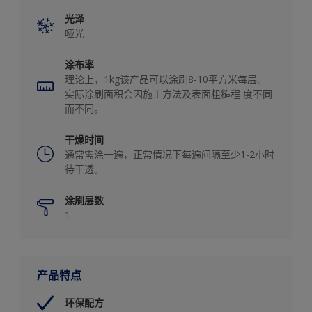
光泽
哑光
涂布率
理论上，1kg该产品可以涂刷8-10平方米每层。
实际涂刷面积会因施工方法及表面粗糙程 度不同
而不同。
干燥时间
通常需涂一遍，正常情况下每遍间隔至少1-2小时
待干透。
涂刷层数
1
产品特点
环保配方