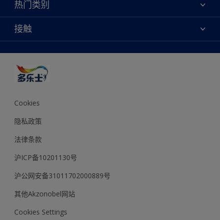
焕新服务
热门类别
查找店铺
多乐士专业
网站地图
颜色
接触
天猫官方旗舰店
报告公示
产品
京东官方旗舰店
便捷性
绿色工厂
创意灵感
京东自营旗舰店
颜色准确性
装修建议
抖音官方旗舰店
可持续发展
拼多多官方旗舰店
多乐士2025年度色彩 - 金盏黄
Cookies
隐私政策
法律条款
沪ICP备10201130号
沪公网安备31011702000889号
其他Akzonobel网站
Cookies Settings