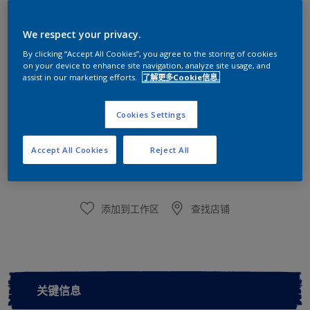
多乐士臻彩抗碱底漆
We respect your privacy.
环保配方
By clicking “Accept All Cookies”, you agree to the storing of cookies
on your device to enhance site navigation, analyze site usage, and
尺寸
assist in our marketing efforts.
了解更多Cookie信息.
15kg
Cookies Settings
数量
涂刷计算
Accept All Cookies
Reject All
计算
添加到工作区
查找店铺
关键信息