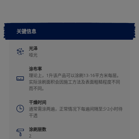
关键信息
光泽
哑光
涂布率
理论上，1升该产品可以涂刷13-16平方米每层。
实际涂刷面积会因施工方法及表面粗糙程度不同
而不同。
干燥时间
通常需涂两遍，正常情况下每遍间隔至少2小时待
干透
涂刷层数
2