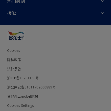
热门类别
查找店铺
多乐士专业
网站地图
颜色
接触
天猫官方旗舰店
报告公示
产品
京东官方旗舰店
便捷性
绿色工厂
创意灵感
京东自营旗舰店
颜色准确性
装修建议
抖音官方旗舰店
可持续发展
拼多多官方旗舰店
多乐士2025年度色彩 - 金盏黄
Cookies
隐私政策
法律条款
沪ICP备10201130号
沪公网安备31011702000889号
其他Akzonobel网站
Cookies Settings