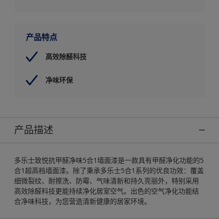
产品特点
高效除醛科技
净味环保
产品描述
多乐士致悦抗甲醛净味5合1墙面漆是一款具有甲醛净化功能的5
合1超高档墙面漆。除了秉承多乐士5合1系列的优良功效：覆盖
细微裂纹、耐擦洗、防霉、气味清新和持久亮丽外，特别采用
高效除醛科技更能持续净化居室空气。出色的空气净化功能结
合净味科技，为您营造清新健康的居家环境。