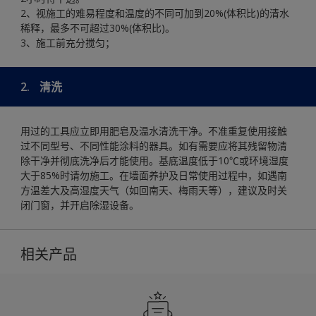
2、视施工的难易程度和温度的不同可加到20%(体积比)的清水
稀释，最多不可超过30%(体积比)。
3、施工前充分搅匀；
2.
清洗
用过的工具应立即用肥皂及温水清洗干净。不准重复使用接触
过不同型号、不同性能涂料的器具。如有需要应将其残留物清
除干净并彻底洗净后才能使用。基底温度低于10℃或环境湿度
大于85%时请勿施工。在墙面养护及日常使用过程中，如遇南
方温差大及高湿度天气（如回南天、梅雨天等），建议及时关
闭门窗，并开启除湿设备。
相关产品