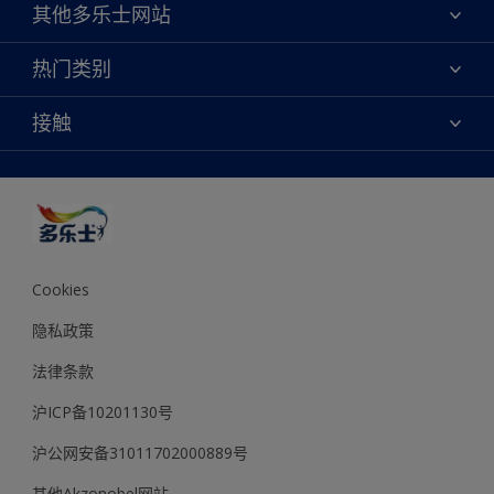
关于我们
其他多乐士网站
联系我们
焕新服务
热门类别
查找店铺
多乐士专业
网站地图
颜色
接触
天猫官方旗舰店
报告公示
产品
京东官方旗舰店
便捷性
绿色工厂
创意灵感
京东自营旗舰店
颜色准确性
装修建议
抖音官方旗舰店
可持续发展
拼多多官方旗舰店
多乐士2025年度色彩 - 金盏黄
Cookies
隐私政策
法律条款
沪ICP备10201130号
沪公网安备31011702000889号
其他Akzonobel网站