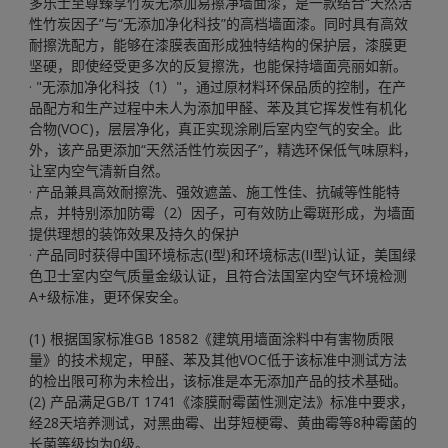
多乐士至尊臻享竹炭无添加易擦净墙面漆，是一款结合“天然活
性竹炭因子”与“无添加净化科技”的高档墙面漆。同时具有高效
耐擦洗配方，能够在漆膜表面形成独特结构的保护层，漆膜更
坚硬，即使经受更多次的反复擦洗，也能保持墙面亮丽如新。
· "无添加净化科技（1）"，通过原材料环保品质的控制，在产
品配方和生产过程中未人为添加甲醛、苯及其它挥发性有机化
合物(VOC)，层层净化，真正实现涂刷后室内空气的安全。此
外，该产品更添加“天然活性竹炭因子”，精选环保低气味原料，
让室内空气清新自然。
· 产品兼具高效耐擦洗、强效遮盖、施工性佳、抗碱等性能特
点，并特别添加防霉（2）因子，可有效防止霉斑形成，为墙面
提供理想的装饰效果及持久的保护
· 产品同时获得中国环境标志(I型)和环境标志(II型)认证，美国绿
色卫士室内空气质量金级认证，且符合法国室内空气环境检测
A+级标准，更环保安全。
(1) 根据国家标准GB 18582《建筑用墙面涂料中有害物质限
量》的技术规定，甲醛、苯及其他VOC低于该标准中测试方法
的检出限可称为未检出，该标准是本无添加产品的技术基础。
(2) 产品满足GB/T 1741《漆膜耐霉菌性测定法》标准中要求，
经28天培养测试，对黑曲霉、出芽短梗霉、黄曲霉等8种霉菌的
长菌等级均为0级。