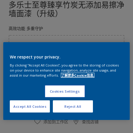
多乐士至尊臻享竹炭无添加易擦净
墙面漆（升级）
高效功能 多重守护
选择颜色
We respect your privacy.
By clicking “Accept All Cookies”, you agree to the storing of cookies
on your device to enhance site navigation, analyze site usage, and
4.45升
assist in our marketing efforts.
了解更多Cookie信息.
4.45升
数量
涂刷计算
Cookies Settings
4.73升
计算
4.89升
Accept All Cookies
Reject All
5升
添加到工作区
查找店铺
18升