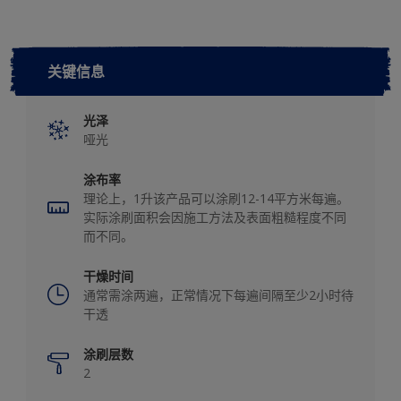
关键信息
光泽
哑光
涂布率
理论上，1升该产品可以涂刷12-14平方米每遍。
实际涂刷面积会因施工方法及表面粗糙程度不同
而不同。
干燥时间
通常需涂两遍，正常情况下每遍间隔至少2小时待
干透
涂刷层数
2