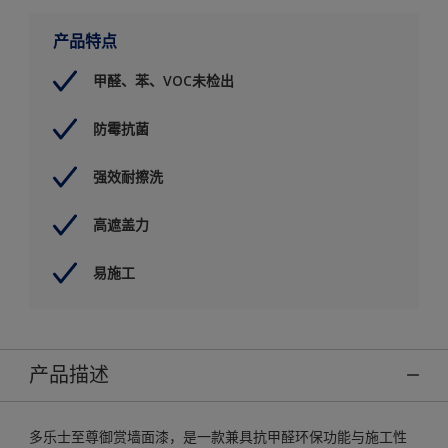
产品特点
甲醛、苯、VOC未检出
防霉抗菌
强效耐擦洗
高遮盖力
易施工
产品描述
多乐士至尊御赏墙面漆，是一款兼具抗甲醛环保功能与施工性