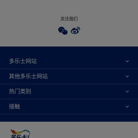
关注我们
多乐士网站
关于我们
其他多乐士网站
联系我们
焕新服务
热门类别
查找店铺
多乐士专业
网站地图
颜色
接触
天猫官方旗舰店
报告公示
产品
京东官方旗舰店
便捷性
绿色工厂
创意灵感
京东自营旗舰店
颜色准确性
装修建议
抖音官方旗舰店