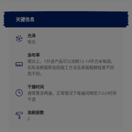
关键信息
光泽
哑光
涂布率
理论上，1升该产品可以涂刷12-14平方米每层。
实际涂刷面积会因施工方法及表面粗糙程度不同
而不同。
干燥时间
通常需涂两遍，正常情况下每遍间隔至少2小时待
干透
涂刷层数
2