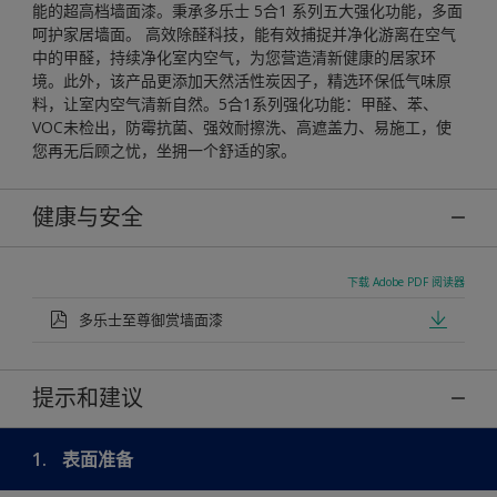
能的超高档墙面漆。秉承多乐士 5合1 系列五大强化功能，多面
呵护家居墙面。 高效除醛科技，能有效捕捉并净化游离在空气
中的甲醛，持续净化室内空气，为您营造清新健康的居家环
境。此外，该产品更添加天然活性炭因子，精选环保低气味原
料，让室内空气清新自然。5合1系列强化功能：甲醛、苯、
VOC未检出，防霉抗菌、强效耐擦洗、高遮盖力、易施工，使
您再无后顾之忧，坐拥一个舒适的家。
健康与安全
下载 Adobe PDF 阅读器
多乐士至尊御赏墙面漆
提示和建议
1.
表面准备