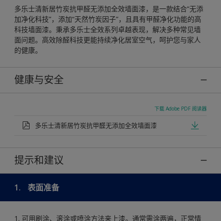
多乐士清新居竹炭抗甲醛无添加全效墙面漆，是一款结合“无添
加净化科技”，添加“天然竹炭因子”，且具有甲醛净化功能的高
科技墙面漆。秉承多乐士全效系列卓越表现，解决多种常见墙
面问题。高效除醛科技更能持续净化居室空气，呵护您与家人
的健康。
健康与安全
下载 Adobe PDF 阅读器
多乐士清新居竹炭抗甲醛无添加全效墙面漆
提示和建议
1.
表面准备
1. 可用刷涂、滚涂或喷涂方法来上漆。通常需涂两遍，正常情