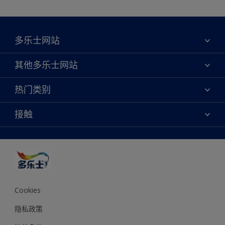
多乐士网站
关于我们
其他多乐士网站
联系我们
焕新服务
热门类别
查找店铺
多乐士专业
网站地图
颜色
接触
天猫官方旗舰店
报告公示
产品
京东官方旗舰店
便捷性
绿色工厂
创意灵感
京东自营旗舰店
颜色准确性
装修建议
抖音官方旗舰店
可持续发展
拼多多官方旗舰店
多乐士2025年度色彩 - 金盏黄
Cookies
隐私政策