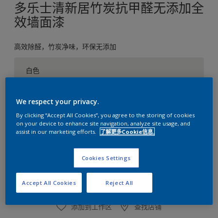
多乐士清新居竹炭抗甲醛无添加全
效墙面漆
高效除醛，竹炭净味，环保无添加
白色
只有一种可用颜色
We respect your privacy.
尺寸
By clicking “Accept All Cookies”, you agree to the storing of cookies
5升
on your device to enhance site navigation, analyze site usage, and
assist in our marketing efforts.
了解更多Cookie信息.
数量
涂刷计算
Cookies Settings
计算
Accept All Cookies
Reject All
添加到工作区
查找店铺