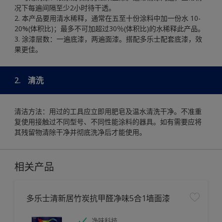
况下每遍间隔至少2小时待干透。
2. 本产品要用清水稀释，通常在五至十份涂料中加一份水 10-
20%(体积比)；最多不可加超过30％(体积比)的水稀释此产品。
3. 涂漆层数：一遍底漆，两遍面漆。搭配多乐士配套底漆，效
果更佳。
2.
清洗
清洁方法：用过的工具应立即用肥皂及温水清洗干净。不准重
复使用接触过不同型号、不同性能涂料的器具。如有需要应将
其残留物清除干净并彻底洗净后才能使用。
相关产品
多乐士清新居竹炭抗甲醛净味5合1墙面漆
净味科技