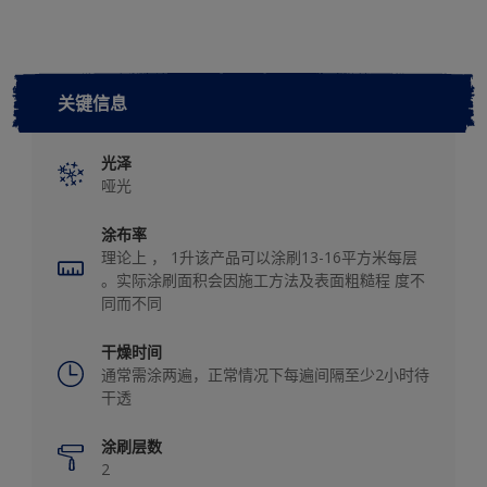
关键信息
光泽
哑光
涂布率
理论上 ， 1升该产品可以涂刷13-16平方米每层
。实际涂刷面积会因施工方法及表面粗糙程 度不
同而不同
干燥时间
通常需涂两遍，正常情况下每遍间隔至少2小时待
干透
涂刷层数
2