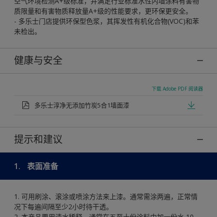
空气环境检测A+级标准，并满足行业标准水性内墙涂料有害物
质限量和有害物质释放量A+级的性能要求，更环保更安全。
- 多乐士门店提供环保型色浆，其挥发性有机化合物(VOC)和苯
未检出。
健康与安全
下载 Adobe PDF 阅读器
多乐士淳净无添加竹炭5合1墙面漆
提示和建议
1.
表面准备
1. 可用刷涂、滚涂或喷涂方法来上漆。通常需涂两遍，正常情
况下每遍间隔至少2小时待干透。
2. 本产品要用清水稀释，通常在五至十份涂料中加一份水 10-