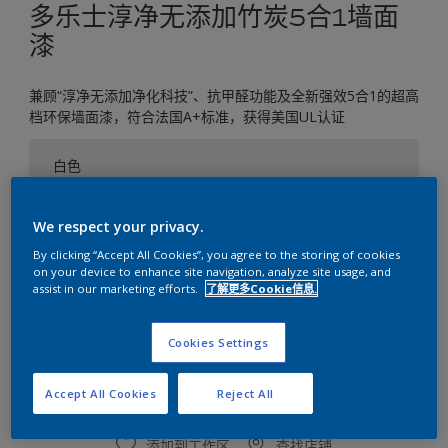
多乐士淳净无添加竹炭5合1墙面
漆
兼顾“淳净无添加净化科技”、抗甲醛功能及全新强效5合1的超高
档环保墙面漆，符合法国A+标准，获得美国UL认证
白色
只有一种可用颜色
We respect your privacy.
尺寸
By clicking “Accept All Cookies”, you agree to the storing of cookies
on your device to enhance site navigation, analyze site usage, and
5升
18升
assist in our marketing efforts.
了解更多Cookie信息.
数量
涂刷计算
Cookies Settings
计算
Accept All Cookies
Reject All
添加到工作区
查找店铺