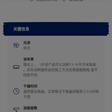
关键信息
光泽
哑光
涂布率
理论上 ， 1升该产品可以涂刷13-16平方米每层
。实际涂刷面积会因施工方法及表面粗糙程 度不
同而不同
干燥时间
通常需涂两遍，正常情况下每遍间隔至少2小时待
干透
涂刷层数