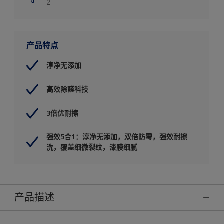
2
产品特点
淳净无添加
高效除醛科技
3倍优耐擦
强效5合1：淳净无添加，双倍防霉，强效耐擦
洗，覆盖细微裂纹，漆膜细腻
产品描述