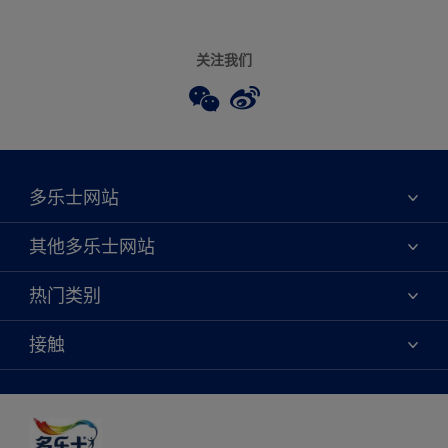
关注我们
多乐士网站
关于我们
其他多乐士网站
联系我们
焕新服务
热门类别
查找店铺
多乐士专业
网站地图
颜色
接触
天猫官方旗舰店
报告公示
产品
京东官方旗舰店
便捷性
绿色工厂
创意灵感
京东自营旗舰店
颜色准确性
装修建议
抖音官方旗舰店