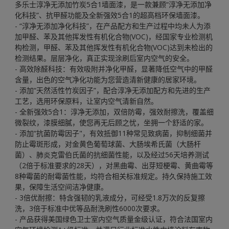
多乐士淳净无添加竹炭5合1墙面漆，是一款兼顾“淳净无添加净
化科技”、抗甲醛功能及全新强效5合1的超高档环保墙面漆。
- “淳净无添加净化科技”，在产品配方和生产过程中均未人为添
加甲醛、苯及其他挥发性有机化合物(VOC)，经国家专业检测机
构检测，甲醛、苯及其他挥发性有机化合物(VOC)达到未检出的
检测结果。层层净化，真正实现涂刷后室内空气的安全。
- 高效除醛科技：有效吸附并净化甲醛，显著降低空气中的甲醛
含量，出色的空气净化功能为您营造清新健康的居家环境。
- 添加“天然活性竹炭因子”，配合淳净无添加配方和先进的生产
工艺，选用环保原料，让室内空气清新自然。
- 全新强效5合1：淳净无添加，双倍防霉，强效耐擦洗，覆盖细
微裂纹，漆膜细膩，使您再无后顾之忧，坐拥一个舒适的家。
- 添加“抗菌防霉因子"，有效抵御11种常见致病菌，抑制细菌并
防止霉斑形成，对金黄色葡萄球菌、大肠埃希氏菌（大肠杆
菌）、肺炎克雷伯氏菌的抗细菌性能，以及经过56天培养测试
（2倍于标准要求的28天），对黑曲霉、出芽短梗霉、黄曲霉等
8种霉菌的耐霉菌性能，均符合相关标准规定。持久保持施工效
果，保障生活空间洁净健康。
- 3倍优耐擦：特含强韧的乳液成分，可经受1.8万次的反复擦
洗，3倍于标准中优等品耐洗刷性6000次要求。
- 产品获得美国绿色卫士室内空气质量金级认证，符合法国室内