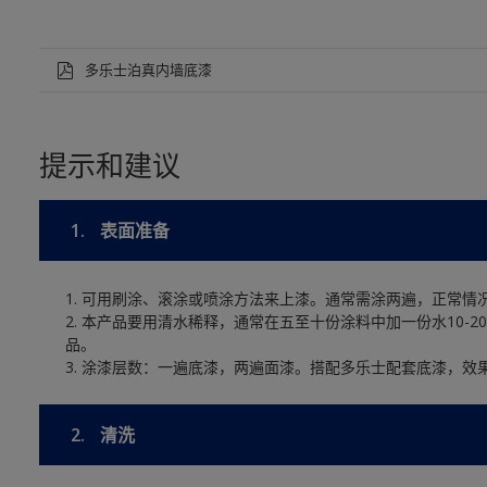
多乐士泊真内墙底漆
提示和建议
1.
表面准备
1. 可用刷涂、滚涂或喷涂方法来上漆。通常需涂两遍，正常情
2. 本产品要用清水稀释，通常在五至十份涂料中加一份水10-20
品。
3. 涂漆层数：一遍底漆，两遍面漆。搭配多乐士配套底漆，效
2.
清洗