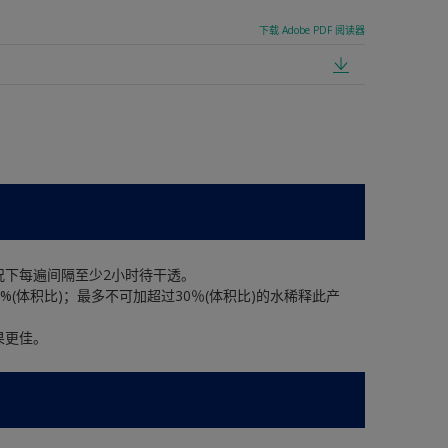
下载 Adobe PDF 阅读器
况下每遍间隔至少2小时待干透。
%(体积比)；最多不可加超过30％(体积比)的水稀释此产
果更佳。