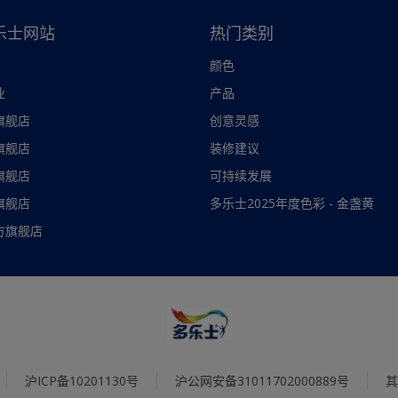
乐士网站
热门类别
颜色
业
产品
旗舰店
创意灵感
旗舰店
装修建议
旗舰店
可持续发展
旗舰店
多乐士2025年度色彩 - 金盏黄
方旗舰店
沪ICP备10201130号
沪公网安备31011702000889号
其