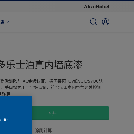
商店
多乐士泊真内墙底漆
得欧洲欧陆IAC金级认证、德国莱茵TÜV低VOC/SVOC认
证、美国绿色卫士金级认证、符合法国室内空气环境检测
+标准
尺寸
5升
e site
数量
涂刷计算