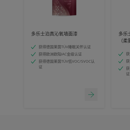
多乐士泊真沁氧墙面漆
多乐
（柔
获得德国莱茵TÜV睡眠关怀认证
获
获得欧洲欧陆IAC金级认证
获
获得德国莱茵TÜV低VOC/SVOC认
证
获
证