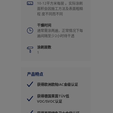
10-12平方米每层 。实际涂刷
面积会因施工方法及表面粗糙
程 度不同而不同
干燥时间
通常需涂两遍，正常情况下每
遍间隔至少2小时待干透
涂刷层数
1
产品特点
获得欧洲欧陆IAC金级认证
获得德国莱茵TÜV低
VOC/SVOC认证