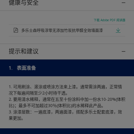
健康与安全
下载 Adobe PDF 阅读器
多乐士森呼吸淳零无添加竹炭抗甲醛全效墙面漆
提示和建议
1.
表面准备
1. 可用刷涂、滚涂或喷涂方法来上漆。通常需涂两遍，正常情
况下每遍间隔至少2小时待干透。
2. 要用清水稀释，通常在五至十份涂料中加一份水10-20%(体积
比)；最多不可加超过30％(体积比)的水稀释此产品。
3. 涂漆层数：一遍底漆，两遍面漆，搭配多乐士配套底漆，效
果更加。