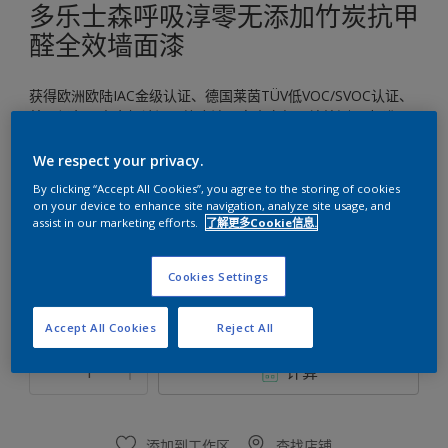
多乐士森呼吸淳零无添加竹炭抗甲
醛全效墙面漆
获得欧洲欧陆IAC金级认证、德国莱茵TÜV低VOC/SVOC认证、
美国绿色卫士金级认证、符合法国室内空气环境检测A+标准
We respect your privacy.
白色
只有一种可用颜色
By clicking “Accept All Cookies”, you agree to the storing of cookies
on your device to enhance site navigation, analyze site usage, and
assist in our marketing efforts.
了解更多Cookie信息.
尺寸
5升
Cookies Settings
Accept All Cookies
Reject All
数量
涂刷计算
计算
添加到工作区
查找店铺