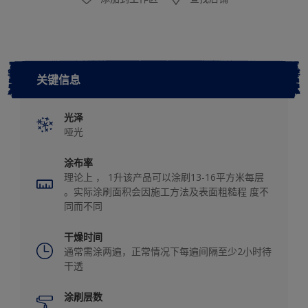
关键信息
光泽
哑光
涂布率
理论上 ， 1升该产品可以涂刷13-16平方米每层
。实际涂刷面积会因施工方法及表面粗糙程 度不
同而不同
干燥时间
通常需涂两遍，正常情况下每遍间隔至少2小时待
干透
涂刷层数