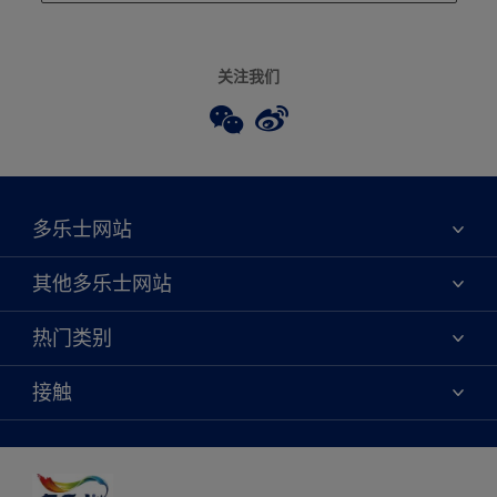
关注我们
多乐士网站
关于我们
其他多乐士网站
联系我们
焕新服务
热门类别
查找店铺
多乐士专业
网站地图
颜色
接触
天猫官方旗舰店
报告公示
产品
京东官方旗舰店
便捷性
绿色工厂
创意灵感
京东自营旗舰店
颜色准确性
装修建议