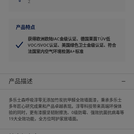
2
产品特点
获得欧洲欧陆IAC金级认证、德国莱茵TÜV低
VOC/SVOC认证、美国绿色卫士金级认证、符合
法国室内空气环境检测A+标准
产品描述
多乐士森呼吸淳零无添加竹炭抗甲醛全效墙面漆，秉承多乐士
多年匠心研究成果和产品卓越表现。淳零科技带来高端环保体
验的同时，更有漆膜坚韧耐擦洗、0级防霉、强效抗菌抗病毒等
19大全效功能，全方位呵护家居墙面。