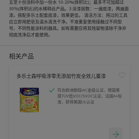
五至十份涂料中加一份水 10-20%(体积比)；最多不可加超过
30％(体积比)的水稀释此产品。3.涂漆层数：一遍底漆，两遍面
漆。搭配多乐士配套底漆，效果更佳。 清洁方法：用过的工具
应立即用肥皂及温水清洗干净。不准重复使用接触过不同型
号、不同性能涂料的器具。如有需要应将其残留物清除干净并
彻底洗净后才能使用。
相关产品
多乐士森呼吸淳零无添加竹炭全效儿童漆
符合欧洲欧陆IAC金级认证、德国莱
茵TÜV低VOC/SVOC认证、法国A+标
准，获得美国UL认证