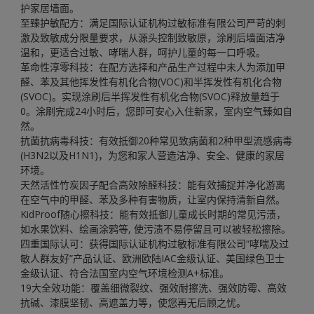
护家居墙面。
至臻护敏配方：满足国际认证机构过敏标准有限公司严苛的刺
激及致敏成分限量要求，从源头控制致敏原，涂刷后墙面洁净
温和，更适合过敏、哮喘人群，呵护儿童的每一口呼吸。
革命性淳零科技：在配方选择和产品生产过程中未人为添加甲
醛、苯及其他挥发性有机化合物(VOC)和半挥发性有机化合物
(SVOC)。实现涂刷后半挥发性有机化合物(SVOC)释放量趋于
0。涂刷完成24小时后，您即可安心入住新家，室内空气臻如自
然。
抗菌抗病毒科技：有效抵御20种常见致病菌和2种甲型流感病毒
(H3N2以及H1N1)，为您和家人营造洁净、安全、健康的家居
环境。
天然活性竹炭因子配合高效除醛科技：能有效捕捉并净化游离
在空气中的甲醛、苯及多种有害物质，让室内保持清新自然。
KidProof随心擦科技：能有效抵御儿童成长时期的常见污渍，
如水果饮料、绘画涂鸦等, 使污渍不易停留且可以被轻松擦除。
四重国际认可：获得国际认证机构过敏标准有限公司“哮喘及过
敏人群友好”产品认证、欧洲欧陆IAC金级认证、美国绿色卫士
金级认证、符合法国室内空气环境检测A+标准。
19大全效功能：覆盖细微裂纹、强效耐擦洗、强效防霉、高效
抗碱、漆膜坚韧、高遮盖力等，使您再无后顾之忧。