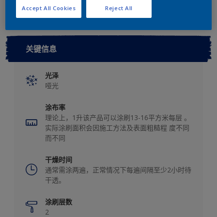
Accept All Cookies
Reject All
关键信息
光泽
哑光
涂布率
理论上，1升该产品可以涂刷13-16平方米每层 。
实际涂刷面积会因施工方法及表面粗糙程 度不同
而不同
干燥时间
通常需涂两遍，正常情况下每遍间隔至少2小时待
干透。
涂刷层数
2