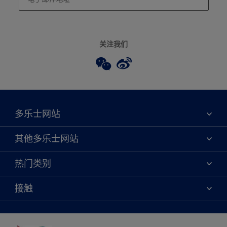
关注我们
多乐士网站
关于我们
其他多乐士网站
联系我们
焕新服务
热门类别
查找店铺
多乐士专业
网站地图
颜色
接触
天猫官方旗舰店
报告公示
产品
京东官方旗舰店
便捷性
绿色工厂
创意灵感
京东自营旗舰店
颜色准确性