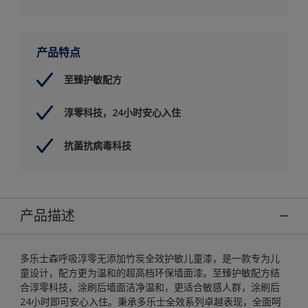
产品特点
至臻护敏配方
淳零科技，24小时安心入住
抗菌抗病毒科技
产品描述
多乐士森呼吸淳零无添加竹炭全效护敏儿童漆，是一款专为儿
童设计，配方更为温和的超高档环保墙面漆。至臻护敏配方结
合淳零科技，涂刷后墙面洁净温和，更适合敏感人群，涂刷后
24小时即可安心入住。秉承多乐士全效系列卓越表现，全面呵