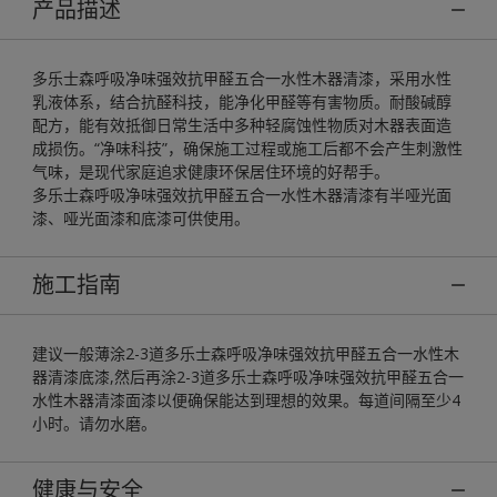
产品描述
多乐士森呼吸净味强效抗甲醛五合一水性木器清漆，采用水性
乳液体系，结合抗醛科技，能净化甲醛等有害物质。耐酸碱醇
配方，能有效抵御日常生活中多种轻腐蚀性物质对木器表面造
成损伤。“净味科技”，确保施工过程或施工后都不会产生刺激性
气味，是现代家庭追求健康环保居住环境的好帮手。
多乐士森呼吸净味强效抗甲醛五合一水性木器清漆有半哑光面
漆、哑光面漆和底漆可供使用。
施工指南
建议一般薄涂2-3道多乐士森呼吸净味强效抗甲醛五合一水性木
器清漆底漆,然后再涂2-3道多乐士森呼吸净味强效抗甲醛五合一
水性木器清漆面漆以便确保能达到理想的效果。每道间隔至少4
小时。请勿水磨。
健康与安全