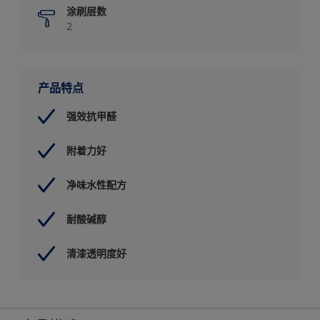
涂刷层数
2
产品特点
强效抗甲醛
附着力好
净味水性配方
耐酸碱醇
清漆透明度好