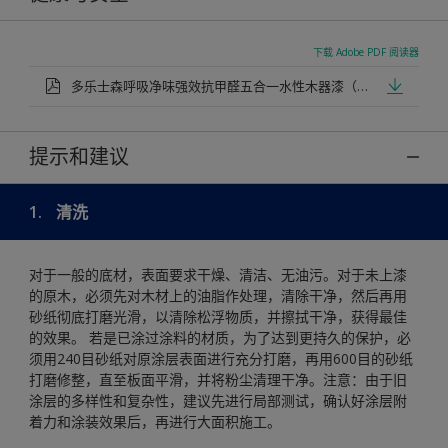
下载 Adobe PDF 阅读器
多乐士森呼吸净味强效抗甲醛五合一水性木器漆（清漆）
提示和建议
1.
清洗
对于一般的底材，表面要求干燥、清洁、无油污。对于未上漆
的原木，必须先对木材上的油脂作处理，清除干净，然后再用
砂纸彻底打磨光滑，以清除松浮物质，并擦拭干净，获得最佳
的效果。 若是已涂过涂料的材质，为了达到更持久的保护，必
须用240目砂纸对原涂层表面进行充分打磨，再用600目的砂纸
打磨修整，直至板面平滑，并将粉尘清理干净。注意：由于旧
涂层的多样性和复杂性，建议先进行局部测试，确认好涂层附
着力和涂装效果后，再进行大面积施工。