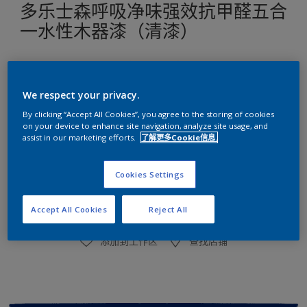
多乐士森呼吸净味强效抗甲醛五合
一水性木器漆（清漆）
强化五大功能，保护木器家具更持久亮丽
通过CCEL,更低VOC
We respect your privacy.
尺寸
By clicking “Accept All Cookies”, you agree to the storing of cookies
2.5KG
on your device to enhance site navigation, analyze site usage, and
assist in our marketing efforts.
了解更多Cookie信息.
数量
涂刷计算
Cookies Settings
计算
Accept All Cookies
Reject All
添加到工作区
查找店铺