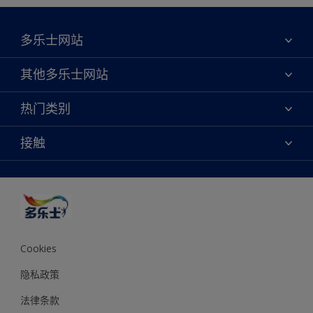
多乐士网站
关于我们
其他多乐士网站
联系我们
焕新服务
热门类别
查找店铺
多乐士专业
网站地图
颜色
接触
天猫官方旗舰店
报告公示
产品
京东官方旗舰店
便捷性
绿色工厂
创意灵感
京东自营旗舰店
颜色准确性
装修建议
抖音官方旗舰店
可持续发展
拼多多官方旗舰店
多乐士2025年度色彩 - 金盏黄
Cookies
隐私政策
法律条款