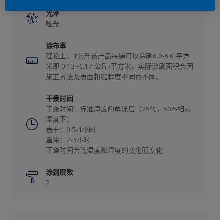
光泽
哑光
涂布率
理论上，1公斤该产品每遍可以涂刷6.0-8.0 平方
米即 0.13~0.17 公斤/平方米。实际涂刷面积会因
施工方法及表面粗糙程度不同而不同。
干燥时间
干燥时间：标准厚度的单涂层（25℃，50%相对
湿度下）
表干：0.5-1小时
重涂：2-3小时
干燥时间会随温度和湿度的变化而变化
涂刷层数
2