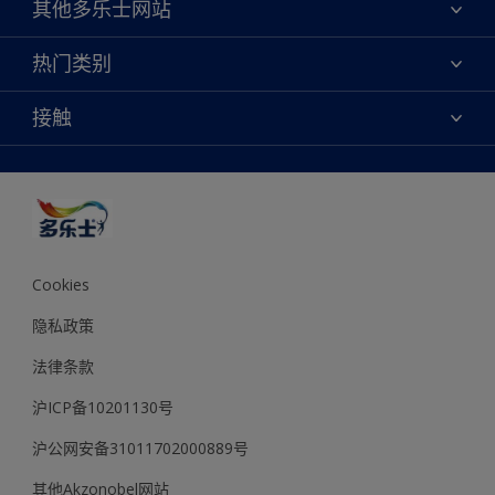
其他多乐士网站
联系我们
焕新服务
热门类别
查找店铺
多乐士专业
网站地图
颜色
接触
天猫官方旗舰店
报告公示
产品
京东官方旗舰店
便捷性
绿色工厂
创意灵感
京东自营旗舰店
颜色准确性
装修建议
抖音官方旗舰店
可持续发展
拼多多官方旗舰店
多乐士2025年度色彩 - 金盏黄
Cookies
隐私政策
法律条款
沪ICP备10201130号
沪公网安备31011702000889号
其他Akzonobel网站