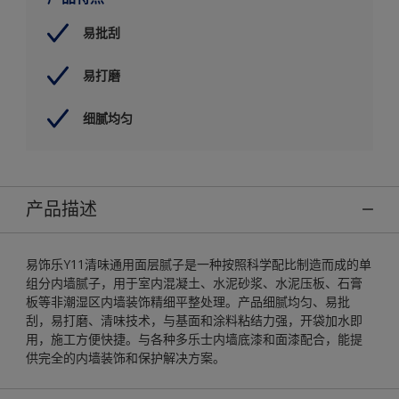
易批刮
易打磨
细腻均匀
产品描述
易饰乐Y11清味通用面层腻子是一种按照科学配比制造而成的单
组分内墙腻子，用于室内混凝土、水泥砂浆、水泥压板、石膏
板等非潮湿区内墙装饰精细平整处理。产品细腻均匀、易批
刮，易打磨、清味技术，与基面和涂料粘结力强，开袋加水即
用，施工方便快捷。与各种多乐士内墙底漆和面漆配合，能提
供完全的内墙装饰和保护解决方案。