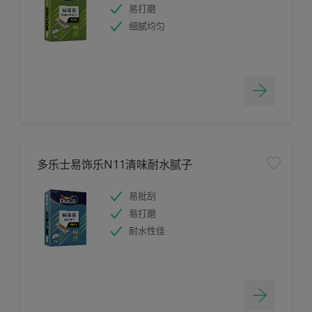
易打磨
细腻均匀
多乐士易饰乐N11清味耐水腻子
易批刮
易打磨
耐水性佳