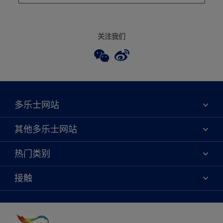
关注我们
多乐士网站
关于我们
其他多乐士网站
联系我们
焕新服务
热门类别
查找店铺
多乐士专业
网站地图
颜色
接触
天猫官方旗舰店
报告公示
产品
京东官方旗舰店
便捷性
绿色工厂
创意灵感
京东自营旗舰店
颜色准确性
装修建议