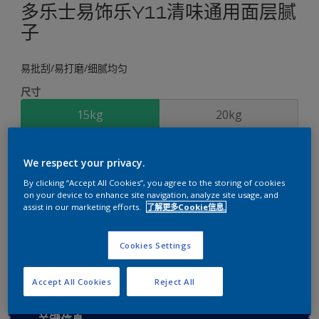
多乐士易饰乐Y11清味通用面层腻
子
易批刮/易打磨/细腻均匀
尺寸
15kg
20kg
数量
涂刷计算
We respect your privacy.
计算
By clicking “Accept All Cookies”, you agree to the storing of cookies
on your device to enhance site navigation, analyze site usage, and
assist in our marketing efforts.
了解更多Cookie信息.
添加到工作区
查找店铺
Cookies Settings
Accept All Cookies
Reject All