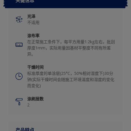
关键信息
光泽
不适用
涂布率
在正常施工条件下，每平方用量1.2kg左右，批刮
厚度1mm，实际用量因基材平整度不同有所差
异。
干燥时间
标准厚度的单涂层(25°C，50%相对湿度下)30分
钟(实际干燥时间会随施工环境温度和湿度的变化
而变化)
涂刷层数
2
产品特点