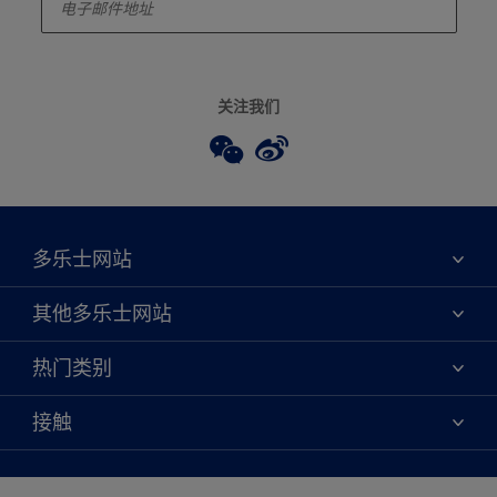
关注我们
多乐士网站
关于我们
其他多乐士网站
联系我们
焕新服务
热门类别
查找店铺
多乐士专业
网站地图
颜色
接触
天猫官方旗舰店
报告公示
产品
京东官方旗舰店
便捷性
绿色工厂
创意灵感
京东自营旗舰店