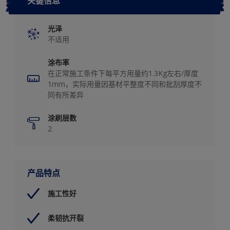
关键信息
光泽
不适用
涂布率
在正常施工条件下每平方用量约1.3Kg左右/厚度
1mm，实际用量因基材平整度不同和批刮厚度不
同有所差异
涂刷层数
2
产品特点
施工性好
柔韧抗开裂