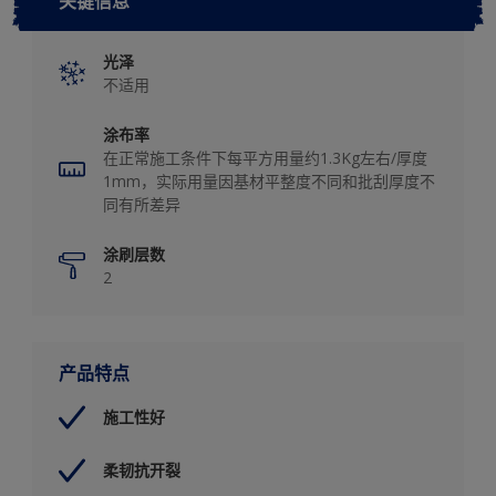
关键信息
光泽
不适用
涂布率
在正常施工条件下每平方用量约1.3Kg左右/厚度
1mm，实际用量因基材平整度不同和批刮厚度不
同有所差异
涂刷层数
2
产品特点
施工性好
柔韧抗开裂