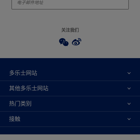
关注我们
多乐士网站
关于我们
其他多乐士网站
联系我们
焕新服务
热门类别
查找店铺
多乐士专业
网站地图
颜色
接触
天猫官方旗舰店
报告公示
产品
京东官方旗舰店
便捷性
绿色工厂
创意灵感
京东自营旗舰店