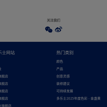
关注我们
乐士网站
热门类别
颜色
业
产品
旗舰店
创意灵感
旗舰店
装修建议
旗舰店
可持续发展
旗舰店
多乐士2025年度色彩 - 金盏黄
方旗舰店