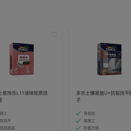
士易饰乐L11清味轻质找
多乐士臻易施U+抗裂找平
膏
子
施工
易批刮
效找平
易施工
结强度高
附着力强