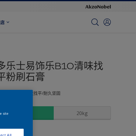
商店
多乐士易饰乐B10清味找
平粉刷石膏
易批刮/易打磨/高效找平/耐久坚固
尺寸
15Kg
20kg
e site
数量
ect All