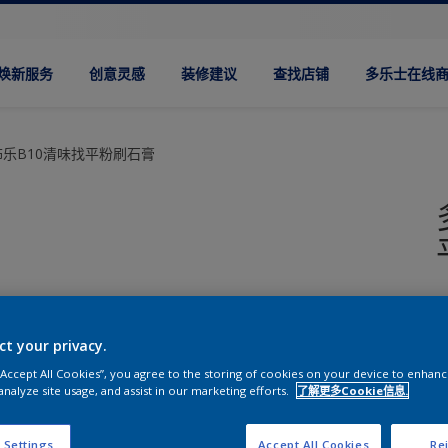
焕新服务
创意灵感
装修建议
查找店铺
多乐士在线
乐B10清味找平粉刷石膏
ct your privacy.
 “Accept All Cookies”, you agree to the storing of cookies on your device to enhanc
analyze site usage, and assist in our marketing efforts.
了解更多Cookie信息.
 Settings
Accept All Cookies
Rej