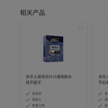
相关产品
多乐士易饰乐N10清味耐水
多乐
找平腻子
平石
易批刮
易
易施工
高
附着力强
粘