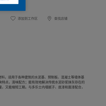
添加到工作区
查找店铺
材料，适用于各种建筑的水泥基、预制板、混凝土等墙体基
快特点，清味配方；能有效地解决传统水泥砂浆抹灰存在的
量，又能缩短工期。与多乐士内墙腻子、底漆和面漆配合，