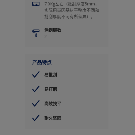
7.0Kg左右（批刮厚度5mm，
实际用量因基材平整度不同和
批刮厚度不同有所差异）。
涂刷层数
2
产品特点
易批刮
易打磨
高效找平
耐久坚固