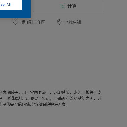
ect All
计算
添加到工作区
查找店铺
分内墙腻子，用于室内混凝土、水泥砂浆、水泥压板等非潮
好、顺滑易刮、轻便省工特点，与基面和涂料粘结力强，开
能提供完全的内墙装饰和保护解决方案。