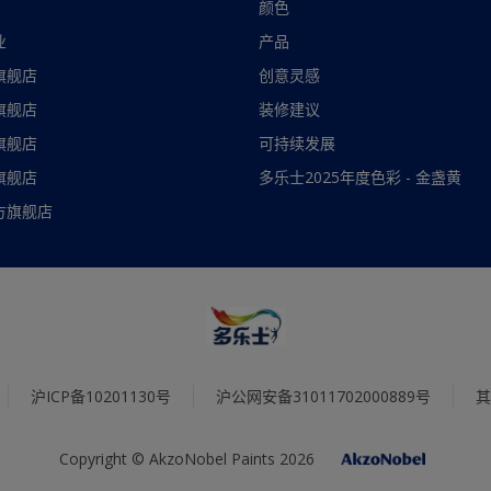
颜色
业
产品
旗舰店
创意灵感
旗舰店
装修建议
旗舰店
可持续发展
旗舰店
多乐士2025年度色彩 - 金盏黄
方旗舰店
沪ICP备10201130号
沪公网安备31011702000889号
其
Copyright © AkzoNobel Paints 2026