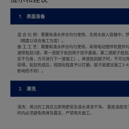
1.
表面准备
混 合 比 例：需要和清水拌合均匀使用，先将水放入容器中
（稠度以适合施工为宜）。
施 工 工 艺：需要和清水拌合均匀使用，采用电动搅拌机搅拌
通常批刮2道，第一道腻子批刮用于找平基面，第二道腻子批刮
实干为准，方可进行下一道施工）。单道批刮腻子时，不可过厚
获得。批刮完成后，视固化程度予以打磨。腻子层建议施工3-
影响而不同）。
2.
清洗
清洗：用过的工具应立即用肥皂及温水清洗干净。 基底温度低于
时内必须避免雨淋及霜冻，严禁雨天施工。