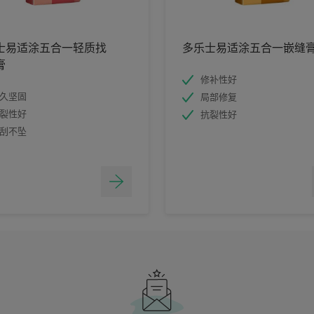
士易适涂五合一轻质找
多乐士易适涂五合一嵌缝
膏
修补性好
久坚固
局部修复
裂性好
抗裂性好
刮不坠