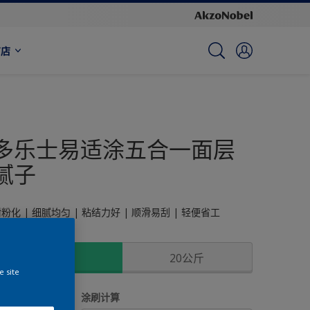
商店
多乐士易适涂五合一面层
腻子
粉化 | 细腻均匀 | 粘结力好 | 顺滑易刮 | 轻便省工
尺寸
15公斤
20公斤
e site
数量
涂刷计算