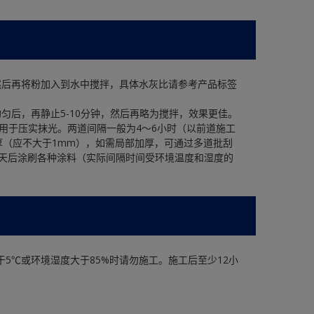
，然后再将粉加入到水中搅拌，具体水灰比请参考产品标签
均匀后，再静止5-10分钟，然后再略为搅拌，效果更佳。
用于压实抹光。两道间隔一般为4～6小时（以前道施工
（应不大于1mm），如需局部加厚，可通过多道批刮
4天后涂刷各种涂料（实际间隔时间受环境温度和湿度的
5℃或环境湿度大于85%时请勿施工。施工后至少12小