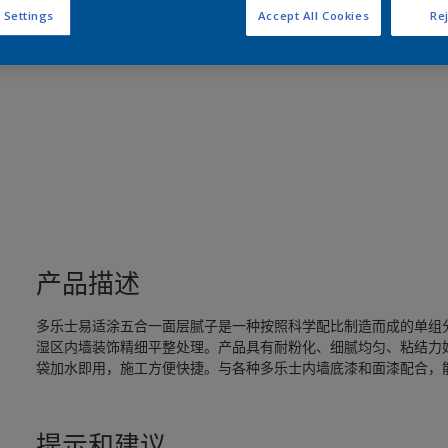
 Settings
Accept All Cookies
Rej
产品描述
多乐士易适涂五合一面层腻子是一种按照科学配比制造而成的单组
湿区内墙装饰精细平整处理。产品具有耐粉化、细腻均匀、粘结力
袋加水即用，施工方便快捷。与各种多乐士内墙底漆和面漆配合，
提示和建议