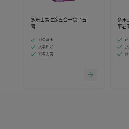
多乐士易适涂五合一找平石
多乐
膏
平石
耐久坚固
耐
抗裂性好
抗
附着力强
厚