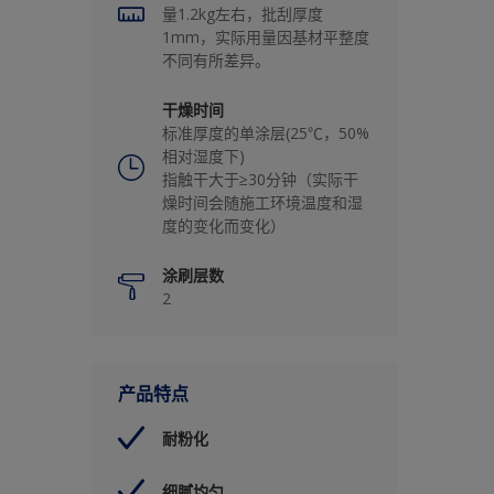
量1.2kg左右，批刮厚度
1mm，实际用量因基材平整度
不同有所差异。
干燥时间
标准厚度的单涂层(25℃，50%
相对湿度下)
指触干大于≥30分钟（实际干
燥时间会随施工环境温度和湿
度的变化而变化）
涂刷层数
2
产品特点
耐粉化
细腻均匀