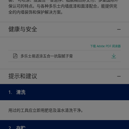
保认可的特点。与各种多乐士内墙底漆和面漆配合，能提供完
全的内墙装饰和保护解决方案。
健康与安全
下载 Adobe PDF 阅读器
多乐士易适涂五合一抗裂腻子膏
提示和建议
1.
清洗
用过的工具应立即用肥皂及温水清洗干净。
2.
存贮