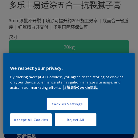
多乐士易适涂五合一抗裂腻子膏
3mm厚批不开裂 | 喷涂可提升约20%施工效率 | 底面合一省道
序 | 细腻精白好交付 | 多重国际环保认可
尺寸
20kg
数量
涂刷计算
We respect your privacy.
计算
By clicking “Accept All Cookies”, you agree to the storing of cookies
on your device to enhance site navigation, analyze site usage, and
assist in our marketing efforts.
了解更多Cookie信息.
添加到工作区
查找店铺
Cookies Settings
Accept All Cookies
Reject All
关键信息