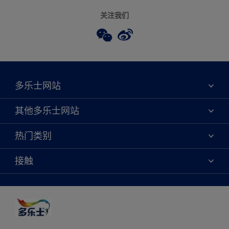
关注我们
多乐士网站
关于我们
其他多乐士网站
联系我们
焕新服务
热门类别
查找店铺
多乐士专业
网站地图
颜色
接触
天猫官方旗舰店
报告公示
产品
京东官方旗舰店
便捷性
绿色工厂
创意灵感
京东自营旗舰店
颜色准确性
装修建议
抖音官方旗舰店
可持续发展
拼多多官方旗舰店