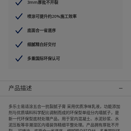
3mm厚批不开裂
喷涂可提升约20%施工效率
底面合一省道序
细腻精白好交付
多重国际环保认可
产品描述
多乐士易适涂五合一抗裂腻子膏 采用优质净味乳液，功能添加
剂与优质填料科学配比调制而成的环保型单组分内墙腻子，是
新一代环保型底材处理产品，用于室内混凝土、水泥砂浆、水
泥压板等非潮湿区内墙装饰精细平整处理。产品拥有厚批不开
裂、 可喷涂、底面合一省道序、细腻精白好交付、多重国际环