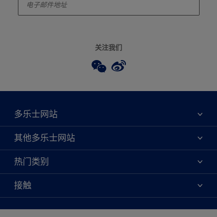
关注我们
多乐士网站
关于我们
其他多乐士网站
联系我们
焕新服务
热门类别
查找店铺
多乐士专业
网站地图
颜色
接触
天猫官方旗舰店
报告公示
产品
京东官方旗舰店
便捷性
绿色工厂
创意灵感