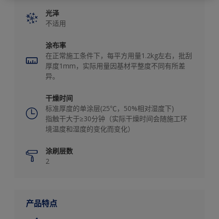
光泽
不适用
涂布率
在正常施工条件下，每平方用量1.2kg左右，批刮
厚度1mm，实际用量因基材平整度不同有所差
异。
干燥时间
标准厚度的单涂层(25℃，50%相对湿度下)
指触干大于≥30分钟（实际干燥时间会随施工环
境温度和湿度的变化而变化）
涂刷层数
2
产品特点