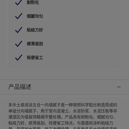
耐粉化
细腻均匀
粘结力好
顺滑易刮
轻便省工
产品描述
多乐士易适涂五合一内墙腻子是一种按照科学配比制造而成的
单组分内墙腻子，用于室内混凝土、水泥砂浆、水泥压板等非
潮湿区内墙装饰精细平整处理。产品具有耐粉化、细腻均匀、
粘结力好、顺滑易刮、轻便省工特点，与基面和涂料粘结力
强，开袋加水即用，施工方便快捷。与各种多乐士内墙底漆和