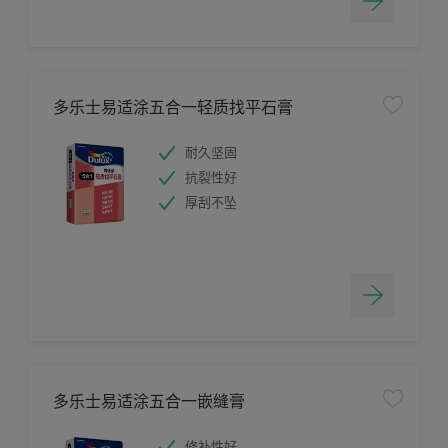
多乐士易适涂五合一轻质找平石膏
耐久坚固
抗裂性好
厚刮不坠
多乐士易适涂五合一嵌缝膏
修补性好