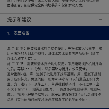
面漆配合，能提供完全的内墙装饰和保护解决方案。
提示和建议
1.
表面准备
混 合 比 例：需要和清水拌合均匀使用，先将水放入容器中，然
后再将粉加入到水中搅拌，具体水灰比请参考产品标签（稠度
以适合施工为宜）。
施 工 工 艺：需要和清水拌合均匀使用，采用电动搅拌机搅拌均
匀后，再静止5-10分钟，然后再略为搅拌，效果更佳。
通常批刮2道，第一道腻子批刮用于找平基面，第二道腻子批刮
用于压实抹光。两道间隔一般为4～6小时（以前道施工实干为
准，方可进行下一道施工）。单道批刮腻子时，不可过厚（应
不大于1mm），如需局部加厚，可通过多道批刮获得。批刮完
成后，视固化程度予以打磨。腻子层建议施工3-4天后涂刷各种
涂料（实际间隔时间受环境温度和湿度的影响而不同）。