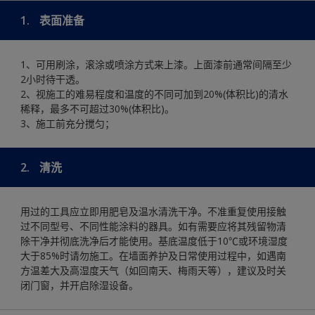
1.
表面准备
1、可用刷涂，滚涂或喷涂方式来上漆。上面漆前通常间隔至少
2小时待干透。
2、视施工的难易程度和温度的不同可加到20%(体积比)的清水
稀释，最多不可超过30%(体积比)。
3、施工前充分搅匀；
2.
清洗
用过的工具应立即用肥皂及温水清洗干净。不准重复使用接触
过不同型号、不同性能涂料的器具。如有需要应将其残留物清
除干净并彻底洗净后才能使用。基底温度低于10℃或环境湿度
大于85%时请勿施工。在墙面养护及日常使用过程中，如遇南
方温差大及高湿度天气（如回南天、梅雨天等），建议及时关
闭门窗，并开启除湿设备。