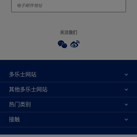
关注我们
多乐士网站
关于我们
其他多乐士网站
联系我们
焕新服务
热门类别
查找店铺
多乐士专业
网站地图
颜色
接触
天猫官方旗舰店
报告公示
产品
京东官方旗舰店
便捷性
绿色工厂
创意灵感