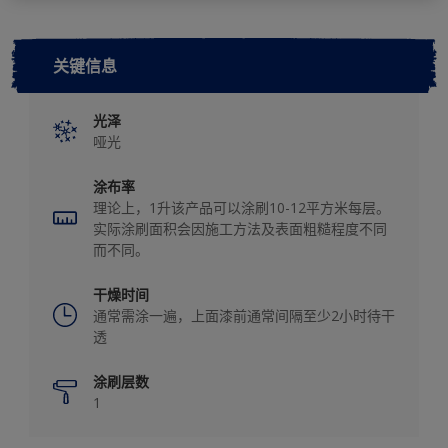
关键信息
光泽
哑光
涂布率
理论上，1升该产品可以涂刷10-12平方米每层。
实际涂刷面积会因施工方法及表面粗糙程度不同
而不同。
干燥时间
通常需涂一遍，上面漆前通常间隔至少2小时待干
透
涂刷层数
1