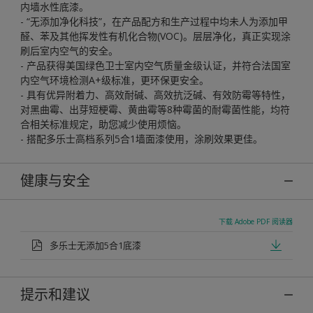
内墙水性底漆。
- “无添加净化科技”，在产品配方和生产过程中均未人为添加甲
醛、苯及其他挥发性有机化合物(VOC)。层层净化，真正实现涂
刷后室内空气的安全。
- 产品获得美国绿色卫士室内空气质量金级认证，并符合法国室
内空气环境检测A+级标准，更环保更安全。
- 具有优异附着力、高效耐碱、高效抗泛碱、有效防霉等特性，
对黑曲霉、出芽短梗霉、黄曲霉等8种霉菌的耐霉菌性能，均符
合相关标准规定，助您减少使用烦恼。
- 搭配多乐士高档系列5合1墙面漆使用，涂刷效果更佳。
健康与安全
下载 Adobe PDF 阅读器
多乐士无添加5合1底漆
提示和建议