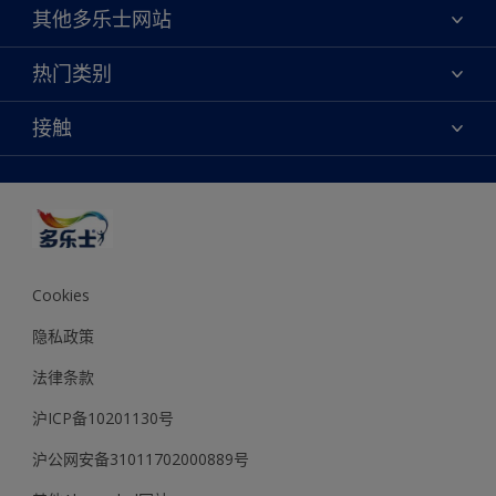
关于我们
其他多乐士网站
联系我们
焕新服务
热门类别
查找店铺
多乐士专业
网站地图
颜色
接触
天猫官方旗舰店
报告公示
产品
京东官方旗舰店
便捷性
绿色工厂
创意灵感
京东自营旗舰店
颜色准确性
装修建议
抖音官方旗舰店
可持续发展
拼多多官方旗舰店
多乐士2025年度色彩 - 金盏黄
Cookies
隐私政策
法律条款
沪ICP备10201130号
沪公网安备31011702000889号