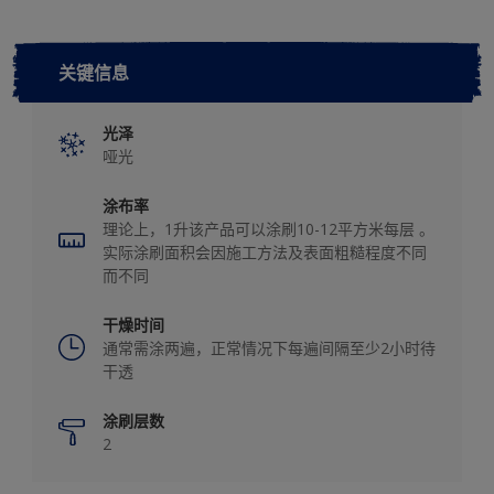
关键信息
光泽
哑光
涂布率
理论上，1升该产品可以涂刷10-12平方米每层 。
实际涂刷面积会因施工方法及表面粗糙程度不同
而不同
干燥时间
通常需涂两遍，正常情况下每遍间隔至少2小时待
干透
涂刷层数
2