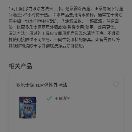
1.可用刷涂或滚涂方法来上漆。通常需涂两遍，正常情况下每遍
间隔至少2小时待干透。 2.本产品要用清水稀释，通常在十份油
漆中加一份水(10%体积比)； 3.涂漆层数：一遍底漆，两遍面
漆。搭配多乐士保丽居外墙底漆(弹性专用)使用，效果更佳。
清洁方法：用过的工具应立即用肥皂及温水清洗干净。不准重
复使用接触过不同型号、不同性能漆料的器具。如有需要应将
其残留物清除干净并彻底洗净后才能使用。
相关产品
多乐士保丽居弹性外墙漆
不易沾污