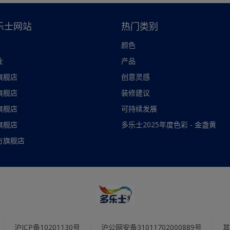
乐士网站
热门类别
颜色
业
产品
旗舰店
创意灵感
旗舰店
装修建议
旗舰店
可持续发展
旗舰店
多乐士2025年度色彩 - 金盏黄
方旗舰店
沪ICP备10201130号
沪公网安备31011702000889号
其