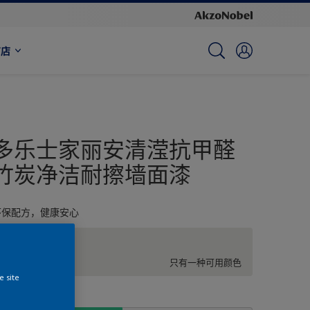
商店
多乐士家丽安清滢抗甲醛
竹炭净洁耐擦墙面漆
环保配方，健康安心
白色
只有一种可用颜色
e site
尺寸