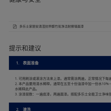
多乐士家丽安清滢抗甲醛竹炭净洁耐擦墙面漆
提示和建议
1.
表面准备
1. 可用刷涂或滚涂方法来上漆。通常需涂两遍，正常情况下每
2. 本产品要用清水稀释，通常在五至十份油漆中加一份水10%
水稀释此产品。
3. 涂漆层数：一遍底漆，两遍面漆。搭配多乐士全能卫士净味
2.
清洗