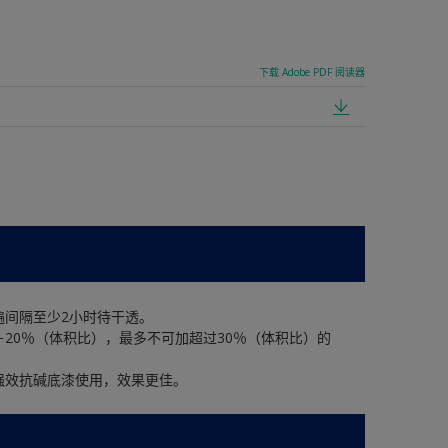
下载 Adobe PDF 阅读器
遍间隔至少2小时待干透。
－20％（体积比），最多不可加超过30％（体积比）的
强效抗碱底漆使用，效果更佳。