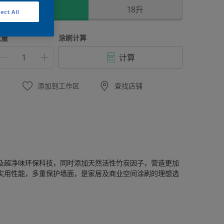
5升
18升
ect All
数量
涂刷计算
计算
添加到工作区
查找店铺
及超净味环保科技，同时添加天然活性竹炭因子，营造更加
实用性能，多重保护墙面，是家居及商业空间涂刷的理想选