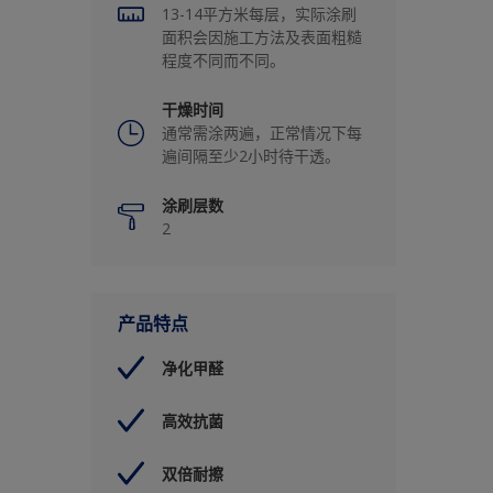
13-14平方米每层，实际涂刷
面积会因施工方法及表面粗糙
程度不同而不同。
干燥时间
通常需涂两遍，正常情况下每
遍间隔至少2小时待干透。
涂刷层数
2
产品特点
净化甲醛
高效抗菌
双倍耐擦