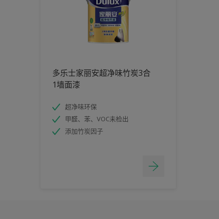
多乐士家丽安超净味竹炭3合
1墙面漆
超净味环保
甲醛、苯、VOC未检出
添加竹炭因子