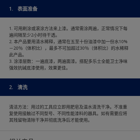
1.
表面准备
1. 可用刷涂或滚涂方法来上漆。通常需涂两遍，正常情况下每
遍间隔至少2小时待干透。
2. 本产品要用清水稀释，通常在五至十份油漆中加一份水10%
－20％（体积比），最多不可加超过30％（体积比）的水稀释
此产品。
3. 涂漆层数：一遍底漆，两遍面漆。搭配多乐士全能卫士净味
强效抗碱底漆使用，效果更佳。
2.
清洗
清洁方法：用过的工具应立即用肥皂及温水清洗干净。不准重
复使用接触过不同型号、不同性能漆料的器具。如有需要应将
其残留物清除干净并彻底洗净后才能使用。