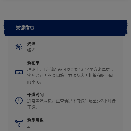
关键信息
光泽
哑光
涂布率
理论上，1升该产品可以涂刷13-14平方米每层 ，
实际涂刷面积会因施工方法及表面粗糙程度不同
而不同。
干燥时间
通常需涂两遍，正常情况下每遍间隔至少2小时待
干透。
涂刷层数
2