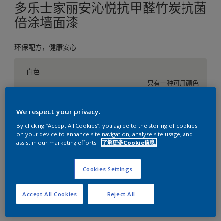
多乐士家丽安沁悦抗甲醛竹炭抗菌
倍涂墙面漆
环保配方，健康安心
白色
只有一种可用颜色
尺寸
We respect your privacy.
5升
18升
By clicking “Accept All Cookies”, you agree to the storing of cookies
on your device to enhance site navigation, analyze site usage, and
assist in our marketing efforts.
了解更多Cookie信息.
数量
涂刷计算
Cookies Settings
计算
Accept All Cookies
Reject All
添加到工作区
查找店铺