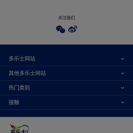
关注我们
多乐士网站
关于我们
其他多乐士网站
联系我们
焕新服务
热门类别
查找店铺
多乐士专业
网站地图
颜色
接触
天猫官方旗舰店
报告公示
产品
京东官方旗舰店
便捷性
绿色工厂
创意灵感
京东自营旗舰店
颜色准确性
装修建议
抖音官方旗舰店