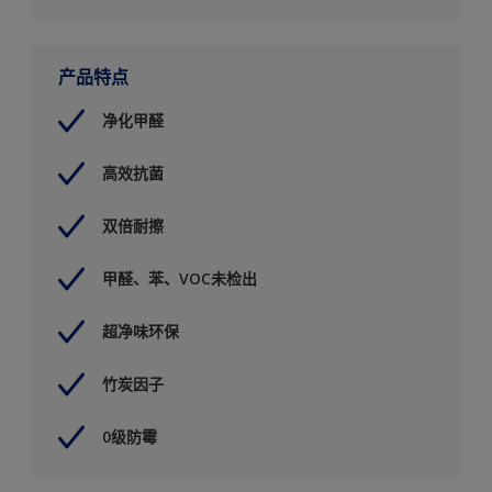
产品特点
净化甲醛
高效抗菌
双倍耐擦
甲醛、苯、VOC未检出
超净味环保
竹炭因子
0级防霉