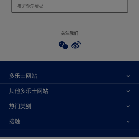
关注我们
多乐士网站
关于我们
其他多乐士网站
联系我们
焕新服务
热门类别
查找店铺
多乐士专业
网站地图
颜色
接触
天猫官方旗舰店
报告公示
产品
京东官方旗舰店
便捷性
绿色工厂
创意灵感