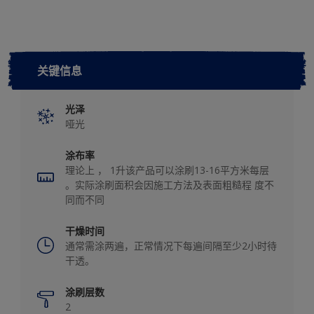
关键信息
光泽
哑光
涂布率
理论上 ， 1升该产品可以涂刷13-16平方米每层
。实际涂刷面积会因施工方法及表面粗糙程 度不
同而不同
干燥时间
通常需涂两遍，正常情况下每遍间隔至少2小时待
干透。
涂刷层数
2