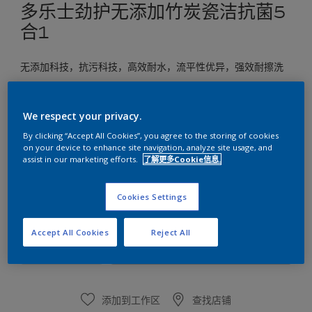
多乐士劲护无添加竹炭瓷洁抗菌5
合1
无添加科技，抗污科技，高效耐水，流平性优异，强效耐擦洗
选择颜色
We respect your privacy.
By clicking “Accept All Cookies”, you agree to the storing of cookies
on your device to enhance site navigation, analyze site usage, and
尺寸
assist in our marketing efforts.
了解更多Cookie信息.
5L
18L
Cookies Settings
数量
涂刷计算
Accept All Cookies
Reject All
计算
添加到工作区
查找店铺