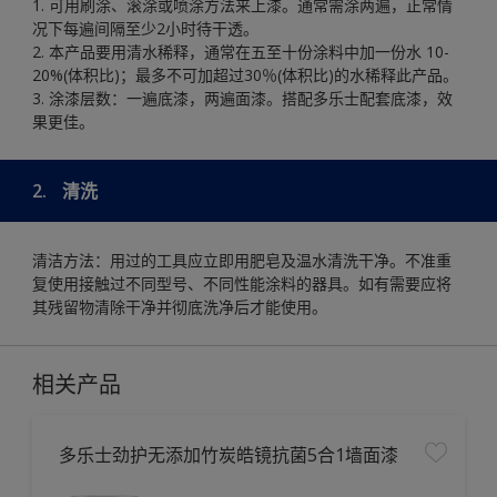
1. 可用刷涂、滚涂或喷涂方法来上漆。通常需涂两遍，正常情
况下每遍间隔至少2小时待干透。
2. 本产品要用清水稀释，通常在五至十份涂料中加一份水 10-
20%(体积比)；最多不可加超过30％(体积比)的水稀释此产品。
3. 涂漆层数：一遍底漆，两遍面漆。搭配多乐士配套底漆，效
果更佳。
2.
清洗
清洁方法：用过的工具应立即用肥皂及温水清洗干净。不准重
复使用接触过不同型号、不同性能涂料的器具。如有需要应将
其残留物清除干净并彻底洗净后才能使用。
相关产品
多乐士劲护无添加竹炭皓镜抗菌5合1墙面漆