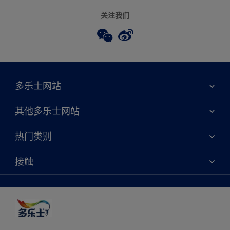
关注我们
多乐士网站
关于我们
其他多乐士网站
联系我们
焕新服务
热门类别
查找店铺
多乐士专业
网站地图
颜色
接触
天猫官方旗舰店
报告公示
产品
京东官方旗舰店
便捷性
绿色工厂
创意灵感
京东自营旗舰店
颜色准确性
装修建议
抖音官方旗舰店
可持续发展
拼多多官方旗舰店