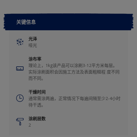
关键信息
光泽
哑光
涂布率
理论上，1kg该产品可以涂刷3-12平方米每层。
实际涂刷面积会因施工方法及表面粗糙程 度不同
而不同。
干燥时间
通常需涂两遍，正常情况下每遍间隔至少2-4小时
待干透。
涂刷层数
2