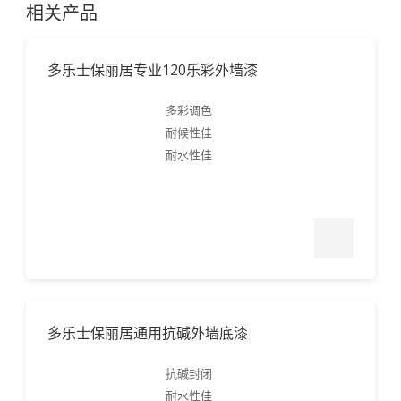
1.
清洗
相关产品
施工工具：滚刷、滚筒、普通喷涂或无气喷涂。 稀释方法：正
多乐士保丽居专业120乐彩外墙漆
常情况下，不需要稀释，但若有需要，最多可加10%-20%的清
水稀释。 清洗：施工工具使用后请立即用清水洗净。 施工注意
多彩调色
事项：基底温度低于5℃或环境湿度大于85%时请勿施工。施工
耐候性佳
深色或艳色产品时，请控制稀释比例在5%以内或不稀释，并适
耐水性佳
当增加涂刷遍数，直至达到满意的效果。（请参考深色/艳色漆
施工指南）
多乐士保丽居通用抗碱外墙底漆
抗碱封闭
耐水性佳