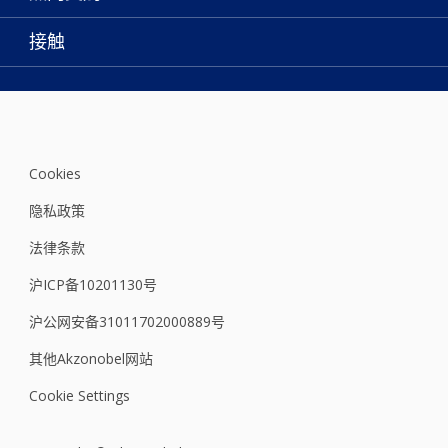
多乐士专业
网站地图
颜色
接触
天猫官方旗舰店
报告公示
产品
京东官方旗舰店
便捷性
绿色工厂
创意灵感
京东自营旗舰店
颜色准确性
装修建议
抖音官方旗舰店
可持续发展
拼多多官方旗舰店
Cookies
多乐士2026年度色彩 - 律动绚蓝
隐私政策
法律条款
沪ICP备10201130号
沪公网安备31011702000889号
其他Akzonobel网站
Cookie Settings