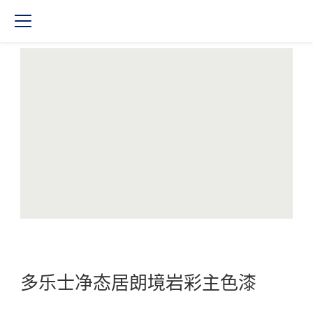
产品列表 | 多乐士官方网站-多乐士多彩开始
多乐士净态居朗境岩彩主色漆